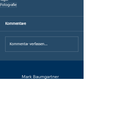
Fotografie
Kommentare
Kommentar verfassen...
Mark Baumgartner
Bielstrasse 75
2555 Brügg
info@markbaumgartner.ch