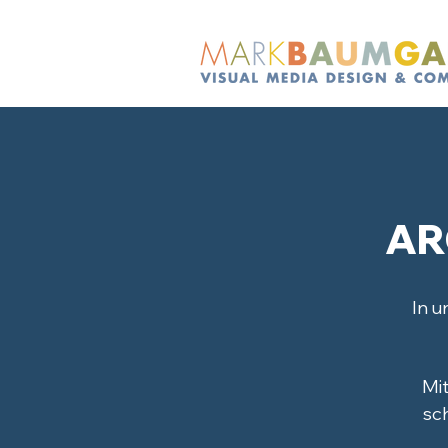
AR
In u
Mit
sch