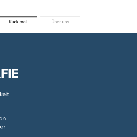
Kuck mal
Über uns
FIE
keit
ion
rer