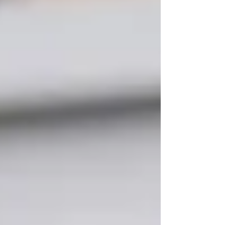
die Zuschauer mit auf eine Reise durch den
gesamten Fertigungsprozess – vom ersten Schnitt
über feinste Frässchritte bis zum fertigen Werkstück.
So wird sichtbar, was Handwerk, Technologie und E